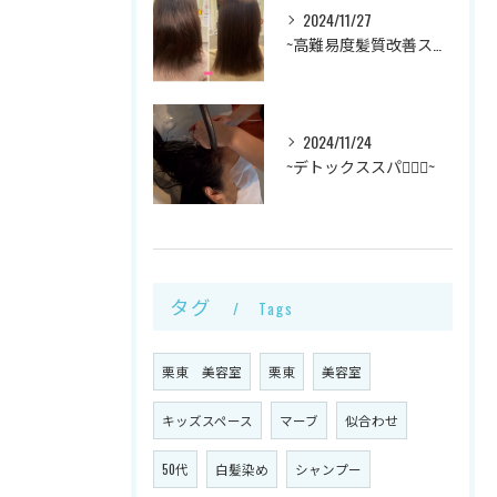
2024/11/27
~高難易度髪質改善ストレート✨~
2024/11/24
~デトックススパ💆🏻‍♀️~
タグ
Tags
栗東 美容室
栗東
美容室
キッズスペース
マーブ
似合わせ
50代
白髪染め
シャンプー