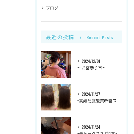
ブログ
最近の投稿
Recent Posts
2024/12/01
～お宮参り⛩～
2024/11/27
~高難易度髪質改善ストレート✨~
2024/11/24
~デトックススパ💆🏻‍♀️~