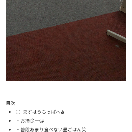
目次
○
まずはうちっぱへ⛳️
・
お掃除ー🤩
・
普段あまり食べない昼ごはん笑