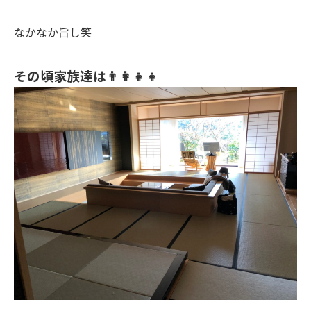
なかなか旨し笑
その頃家族達は👨‍👩‍👧‍👧