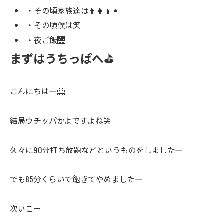
・
その頃家族達は👨‍👩‍👧‍👧
・
その頃僕は笑
・
夜ご飯🌉
まずはうちっぱへ⛳️
こんにちはー🤗
結局ウチッパかよですよね笑
久々に90分打ち放題などというものをしましたー
でも85分くらいで飽きてやめましたー
次いこー