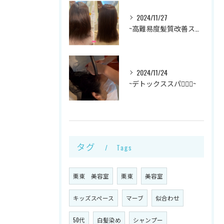
2024/11/27
~高難易度髪質改善ストレート✨~
2024/11/24
~デトックススパ💆🏻‍♀️~
タグ
Tags
栗東 美容室
栗東
美容室
キッズスペース
マーブ
似合わせ
50代
白髪染め
シャンプー