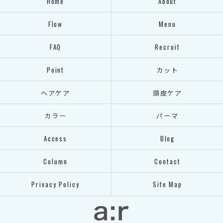
Home
About
Flow
Menu
FAQ
Recruit
Point
カット
ヘアケア
頭皮ケア
カラー
パーマ
Access
Blog
Column
Contact
Privacy Policy
Site Map