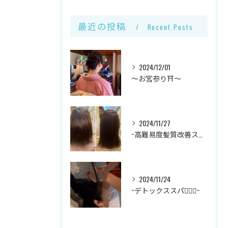
最近の投稿
Recent Posts
2024/12/01
～お宮参り⛩～
2024/11/27
~高難易度髪質改善ストレート✨~
2024/11/24
~デトックススパ💆🏻‍♀️~