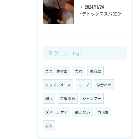
2024/11/24
~デトックススパ💆🏻‍♀️~
タグ
Tags
栗東 美容室
栗東
美容室
キッズスペース
マーブ
似合わせ
50代
白髪染め
シャンプー
ダメージケア
痛まない
再現性
求人