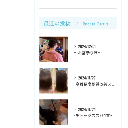
最近の投稿
Recent Posts
2024/12/01
～お宮参り⛩～
2024/11/27
~高難易度髪質改善ストレート✨~
2024/11/24
~デトックススパ💆🏻‍♀️~