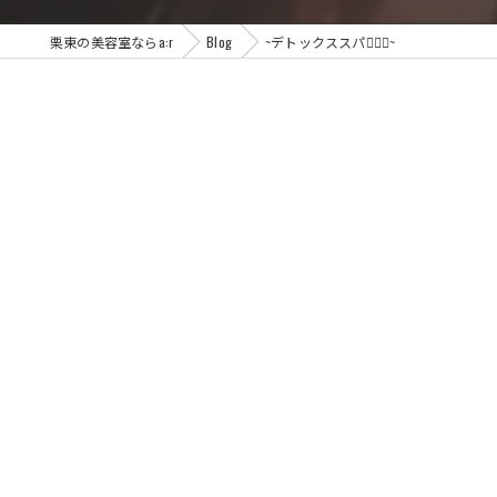
栗東の美容室ならa:r
Blog
~デトックススパ💆🏻‍♀️~