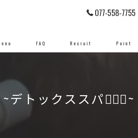
077-558-7755
Menu
FAQ
Recruit
Point
カット
ヘアケア
~デトックススパ💆🏻‍♀️~
頭皮ケア
カラー
パーマ