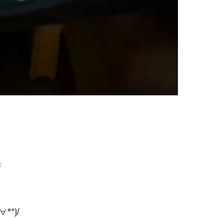
️
*)/