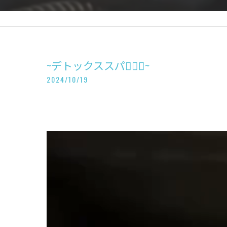
~デトックススパ💆🏻‍♀️~
2024/10/19