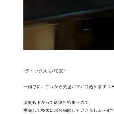
~デトックススパ💆🏻‍♀️~
一雨毎に、これから気温が下がり始めますね☔
湿度も下がって乾燥も始まるので
意識して多めに水分補給していきましょ〜\(*°∀°